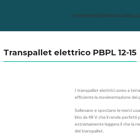
HOME
SERVIZI
GAMMA CARRELLI
Transpallet elettrico PBPL 12-15
I transpallet elettrici uomo a t
efficiente la movimentazione dei p
Sollevano e spostano le merci usan
litio da 48 V che li rende perfetti 
estremamente leggera il che la re
del transpallet.