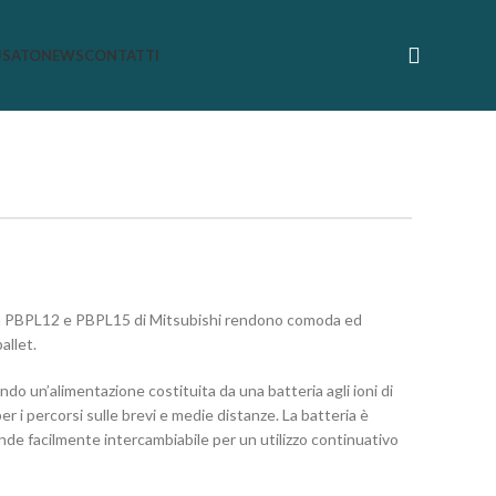
USATO
NEWS
CONTATTI
erra PBPL12 e PBPL15 di Mitsubishi rendono comoda ed
allet.
do un’alimentazione costituita da una batteria agli ioni di
per i percorsi sulle brevi e medie distanze. La batteria è
nde facilmente intercambiabile per un utilizzo continuativo