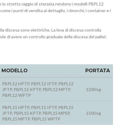
e lo stretto raggio di sterzata rendono i modelli PBPL12
i come i punti di vendita al dettaglio, i rimorchi, i container e i
la discesa sono elettriche. La leva di discesa controlla
 di avere un controllo graduale della discesa del pallet.
MODELLO
PORTATA
PBPL12 HPTP, PBPL12 IPTP, PBPL12
JPTP, PBPL12 KPTP, PBPL12 MPTP,
1200 kg
PBPL12 WPTP
PBPL15 HPTP, PBPL15 IPTP, PBPL15
JPTP, PBPL15 KPTP, PBPL15 MPSP,
1500 kg
PBPL15 MPTP, PBPL15 WPTP